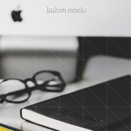
b
a
k
ı
m
m
d
u
o